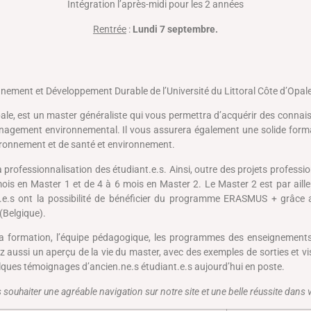
Intégration l’après-midi pour les 2 années
Rentrée
:
Lundi 7 septembre.
nement et Développement Durable de l’Université du Littoral Côte d’Opale
Opale, est un master généraliste qui vous permettra d’acquérir des connai
 management environnemental. Il vous assurera également une solide for
ironnement et de santé et environnement.
professionnalisation des étudiant.e.s. Ainsi, outre des projets professi
 en Master 1 et de 4 à 6 mois en Master 2. Le Master 2 est par ailleurs
.e.s ont la possibilité de bénéficier du programme ERASMUS + grâce a
(Belgique).
e la formation, l’équipe pédagogique, les programmes des enseignements
urez aussi un aperçu de la vie du master, avec des exemples de sorties et 
lques témoignages d’ancien.ne.s étudiant.e.s aujourd’hui en poste.
ouhaiter une agréable navigation sur notre site et une belle réussite dans