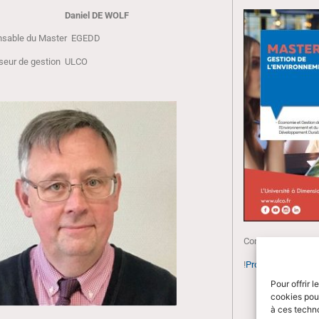
Daniel DE WOLF
nsable du Master EGEDD
seur de gestion ULCO
Consultez la plaqu
!
Programme M2 EG
Pour offrir 
cookies pour
à ces techn