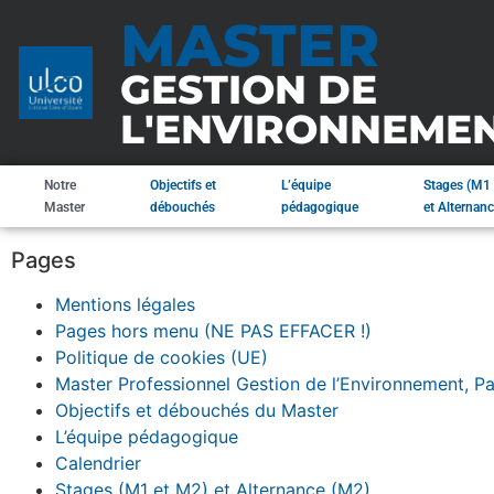
MASTER
GESTION DE
L'ENVIRONNEME
Notre
Objectifs et
L’équipe
Stages (M1 
Master
débouchés
pédagogique
et Alternan
Pages
Mentions légales
Pages hors menu (NE PAS EFFACER !)
Politique de cookies (UE)
Master Professionnel Gestion de l’Environnement, 
Objectifs et débouchés du Master
L’équipe pédagogique
Calendrier
Stages (M1 et M2) et Alternance (M2)