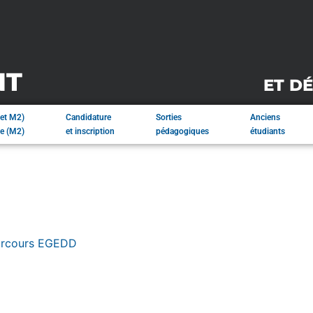
NT
ET D
et M2)
Candidature
Sorties
Anciens
ce (M2)
et inscription
pédagogiques
étudiants
Parcours EGEDD