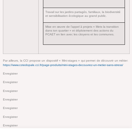
Travail sur les jardins partagés, familiaux, la biodiversité
et sensibilisation écologique au grand public.
Mise en œuvre de l’appel à projets « Mets la transition
dans ton quartier » et déploiement des actions du
PCAET en lien avec les citoyens et les communes.
Par ailleurs, la CCI propose un dispositif « Mini-stages » qui permet de découvrir un métier:
https://www.cotedopale.cci.fr/page-produits/mini-stages-decouvrez-un-metier-sans-stress/
Enregistrer
Enregistrer
Enregistrer
Enregistrer
Enregistrer
Enregistrer
Enregistrer