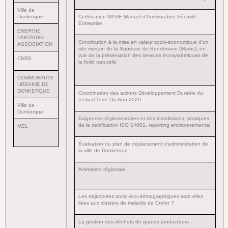
Ville de
Dunkerque
Certification MASE Manuel d’Amélioration Sécurité
Entreprise
ENERGIE
PARTAGEE
Contribution à la mise en valeur socio-économique d’un
ASSOCIATION
site riverain de la Subéraie de Benslimane (Maroc), en
vue de la préservation des services écosystémiques de
CNRS
la forêt naturelle
COMMUNAUTE
URBAINE DE
DUNKERQUE
Coordination des actions Développement Durable du
festival Terre Du Son 2020
Ville de
Dunkerque
Exigences réglementaires et des installations, pratiques
de la certification ISO 14001, reporting environnemental
MEL
Évaluation du plan de déplacement d’administration de
la ville de Dunkerque
Animation régionale
Les trajectoires socio-éco-démographiques sont elles
liées aux clusters de maladie de Crohn ?
La gestion des déchets de grands producteurs