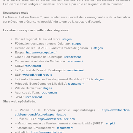
L’étudiant.e devra rédiger un mémoire, encadré.e par un.e enseignant.e de la formation.
Soutenance orale :
En Master 1 et en Master 2, une soutenance devant deux enseignant.e.s de la formation
est prévue, en présence (si possible) du tuteur de la structure d’accueil.
Les structures qui accueillent des stagiaires:
Conseil régional Hauts-de-France:
stages
Fédération des parcs naturels régionaux:
stages
Gestion de l’eau (SAGE, Syndicats mixtes de gestion…):
stages
Ecopal:
http://www.ecopal.org/
Grand Port maritime de Dunkerque:
recrutement
Communauté urbaine de Dunkerque:
recrutement
SUEZ:
recrutement
Le Syndicat de l’eau du Dunkerquois:
recrutement
EDF:
www.edf.fr/edf-recrute
Le Centre Ressources Développement Durable (CERDD):
stages
Métropole Européenne de Lille (MEL):
recrutement
Ville de Dunkerque:
stages
Agences de l’eau:
recrutement
WWF:
recrutement
Sites web spécialisés:
– Portail de la fonction publique (apprentissage) :
https://www.fonction-
publique.gouv.fr/score/lapprentissage
– Réseau TEE:
https://www.reseau-tee.net/
– Maison régionale de l’environnement et des solidarités (MRES):
emploi
– Orientation Environnement:
recrutement
– Nordjob:
https://www.nordjob.com