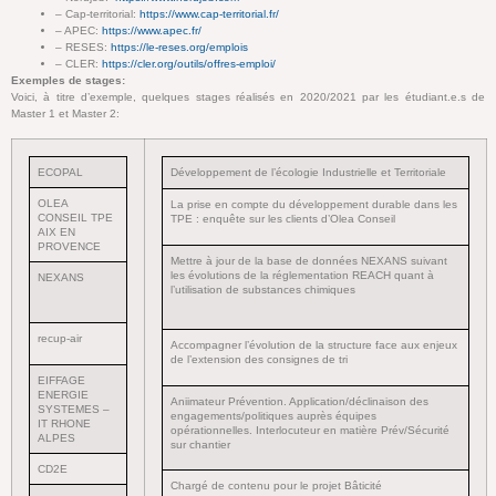
– Cap-territorial:
https://www.cap-territorial.fr/
– APEC:
https://www.apec.fr/
– RESES:
https://le-reses.org/emplois
– CLER:
https://cler.org/outils/offres-emploi/
Exemples de stages:
Voici, à titre d’exemple, quelques stages réalisés en 2020/2021 par les étudiant.e.s de
Master 1 et Master 2:
ECOPAL
Développement de l’écologie Industrielle et Territoriale
OLEA
La prise en compte du développement durable dans les
CONSEIL TPE
TPE : enquête sur les clients d’Olea Conseil
AIX EN
PROVENCE
Mettre à jour de la base de données NEXANS suivant
les évolutions de la réglementation REACH quant à
NEXANS
l’utilisation de substances chimiques
recup-air
Accompagner l’évolution de la structure face aux enjeux
de l’extension des consignes de tri
EIFFAGE
ENERGIE
Aniimateur Prévention. Application/déclinaison des
SYSTEMES –
engagements/politiques auprès équipes
IT RHONE
opérationnelles. Interlocuteur en matière Prév/Sécurité
ALPES
sur chantier
CD2E
Chargé de contenu pour le projet Bâticité