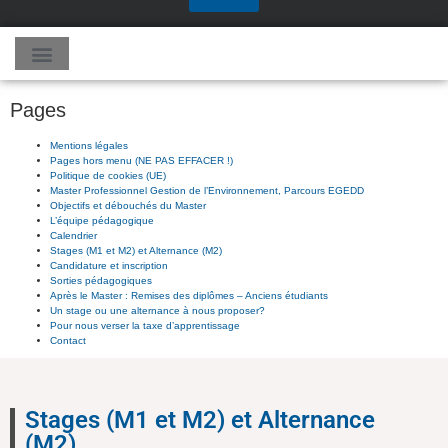
Pages
Mentions légales
Pages hors menu (NE PAS EFFACER !)
Politique de cookies (UE)
Master Professionnel Gestion de l’Environnement, Parcours EGEDD
Objectifs et débouchés du Master
L’équipe pédagogique
Calendrier
Stages (M1 et M2) et Alternance (M2)
Candidature et inscription
Sorties pédagogiques
Après le Master : Remises des diplômes – Anciens étudiants
Un stage ou une alternance à nous proposer?
Pour nous verser la taxe d’apprentissage
Contact
Stages (M1 et M2) et Alternance
(M2)