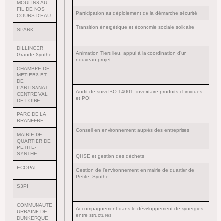
MOULINS AU
FIL DE NOS
Participation au déploiement de la démarche sécurité
COURS D’EAU
Transition énergétique et économie sociale solidaire
SPARK
DILLINGER
Animation Tiers lieu, appui à la coordination d’un
Grande Synthe
nouveau projet
CHAMBRE DE
METIERS ET
DE
L’ARTISANAT
Audit de suivi ISO 14001, inventaire produits chimiques
CENTRE VAL
et POI
DE LOIRE
PARC DE LA
BRANFERE
Conseil en environnement auprès des entreprises
MAIRIE DE
QUARTIER DE
PETITE-
SYNTHE
QHSE et gestion des déchets
ECOPAL
Gestion de l’environnement en mairie de quartier de
Petite- Synthe
S3PI
COMMUNAUTE
Accompagnement dans le développement de synergies
URBAINE DE
entre structures
DUNKERQUE