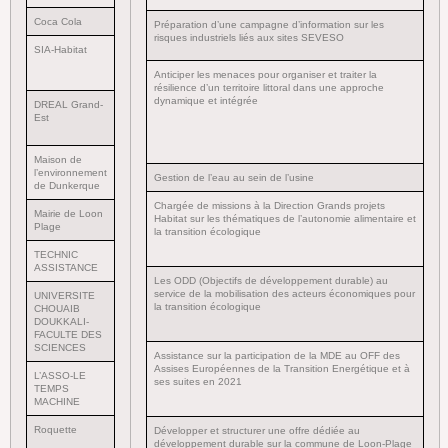
Coca Cola
Préparation d’une campagne d’information sur les
risques industriels liés aux sites SEVESO
SIA-Habitat
Anticiper les menaces pour organiser et traiter la
résilience d’un territoire littoral dans une approche
dynamique et intégrée
DREAL Grand-
Est
Maison de
l’environnement
Gestion de l’eau au sein de l’usine
de Dunkerque
Chargée de missions à la Direction Grands projets
Mairie de Loon
Habitat sur les thématiques de l’autonomie alimentaire et
Plage
la transition écologique
TECHNIC
ASSISTANCE
Les ODD (Objectifs de développement durable) au
service de la mobilisation des acteurs économiques pour
UNIVERSITE
la transition écologique
CHOUAIB
DOUKKALI-
FACULTE DES
SCIENCES
Assistance sur la participation de la MDE au OFF des
Assises Européennes de la Transition Energétique et à
L’ASSO-LE
ses suites en 2021
TEMPS
MACHINE
Roquette
Développer et structurer une offre dédiée au
développement durable sur la commune de Loon-Plage