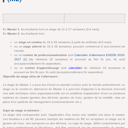
En
Master 1
, les étudiants font un stage de 11 à 17 semaines (3-4 mois).
En
Master 2
, les étudiants font:
un
stage en continu
de 16 à 26 semaines à partir de mi-février (4-6 mois).
ou un
stage alterné
de 16 à 26 semaines, pouvant commencer à tout moment de
l’année.
ou un
contrat de professionnalisation
(voir
Calendrier d’alternance EGEDD 2026-
2027 (1)
)de minimum 16 semaines et pouvant se finir fin juin, fin août
(exceptionnellement fin septembre).
ou un
contrat d’apprentissage
(voir
calendrier
) de minimum 16 semaines et
pouvant se finir fin juin, fin août (exceptionnellement fin septembre).
Objectifs du stage et/ou de l’alternance :
Le stage de Master 1 a pour but d’avoir un premier contact avec le monde professionnel. Le
stage ou le contrat en alternance de Master 2 a pour but d’apporter à la structure d’accueil
une aide technique et/ou organisationnelle sur un problème d’application d’une ou plusieurs
matières du master (gestion des déchets, gestion de l’eau, gestion de la mobilité, mise an
place d’un système de management environnemental, etc.).
Sujet du stage et mémoire :
Le stage doit correspondre avec l’application d’au moins une matière vue dans le master.
Les étudiant.e.s de M1 peuvent anticiper les matières du M2 en acceptant un stage sur la
gestion de l’eau, des transports ou des déchets. Le sujet du stage, défini conjointement par
le tuteur professionnel et l’étudiant.e, doit être approuvé par les responsables du master.