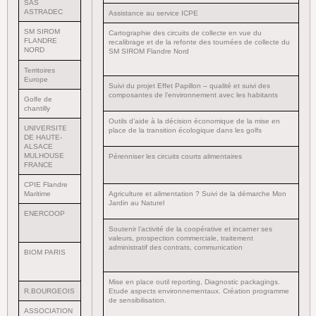
SAS
ASTRADEC
Assistance au service ICPE
SM SIROM
Cartographie des circuits de collecte en vue du
FLANDRE
recalibrage et de la refonte des tournées de collecte du
NORD
SM SIROM Flandre Nord
Territoires
Europe
Suivi du projet Effet Papillon – qualité et suivi des
composantes de l’environnement avec les habitants
Golfe de
chantilly
Outils d’aide à la décision économique de la mise en
UNIVERSITE
place de la transition écologique dans les golfs
DE HAUTE-
ALSACE
MULHOUSE
Pérenniser les circuits courts alimentaires
FRANCE
CPIE Flandre
Maritime
Agriculture et alimentation ? Suivi de la démarche Mon
Jardin au Naturel
ENERCOOP
Soutenir l’activité de la coopérative et incarner ses
valeurs, prospection commerciale, traitement
administratif des contrats, communication
BIOM PARIS
Mise en place outil reporting, Diagnostic packagings.
R.BOURGEOIS
Etude aspects environnementaux. Création programme
de sensibilisation.
ASSOCIATION